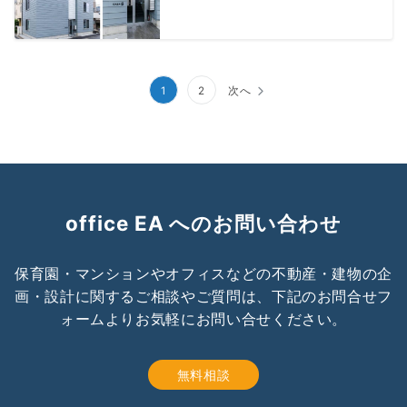
投
1
2
次へ
稿
の
ペ
ー
office EA へのお問い合わせ
ジ
送
保育園・マンションやオフィスなどの不動産・建物の企
画・設計に関するご相談やご質問は、下記のお問合せフ
り
ォームよりお気軽にお問い合せください。
無料相談