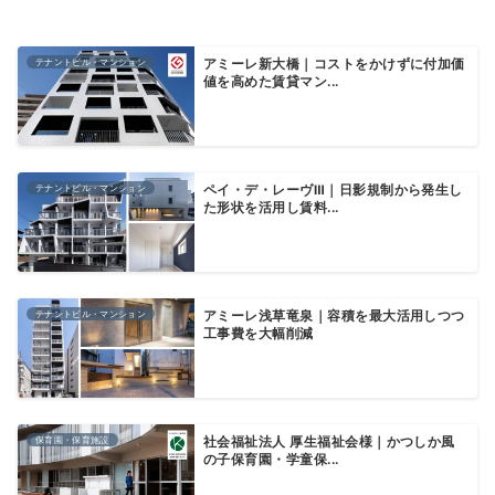
テナントビル・マンション
アミーレ新大橋｜コストをかけずに付加価
値を高めた賃貸マン...
テナントビル・マンション
ペイ・デ・レーヴⅢ｜日影規制から発生し
た形状を活用し賃料...
テナントビル・マンション
アミーレ浅草竜泉｜容積を最大活用しつつ
工事費を大幅削減
保育園・保育施設
社会福祉法人 厚生福祉会様｜かつしか風
の子保育園・学童保...