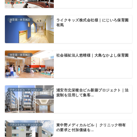
保育園・保育施設
ライクキッズ株式会社様｜にじいろ保育園
有馬
保育園・保育施設
社会福祉法人悠晴様｜大島なかよし保育園
テナントビル・マンション
浦安市北栄複合ビル新築プロジェクト｜法
規制を活用して集客...
テナントビル・マンション
東中野メディカルビル｜ クリニック特有
の要求と付加価値を...