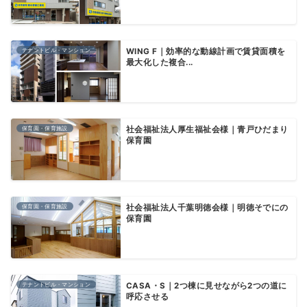
テナントビル・マンション
WING F｜効率的な動線計画で賃貸面積を
最大化した複合...
保育園・保育施設
社会福祉法人厚生福祉会様｜青戸ひだまり
保育園
保育園・保育施設
社会福祉法人千葉明徳会様｜明徳そでにの
保育園
テナントビル・マンション
CASA・S｜2つ棟に見せながら2つの道に
呼応させる