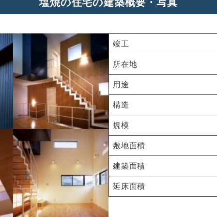
塩焼の住宅の建築概要・写真
竣工
所在地
用途
構造
規模
敷地面積
建築面積
延床面積