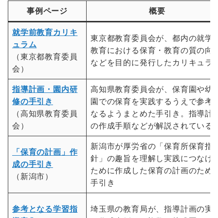
事例ページ
概要
就学前教育カリキ
東京都教育委員会が、都内の就学
ュラム
教育における保育・教育の質の向
（東京都教育委員
などを目的に発行したカリキュラ
会）
指導計画・園内研
高知県教育委員会が、保育園や幼
修の手引き
園での保育を実践するうえで参考
（高知県教育委員
なるようまとめた手引き。指導計
会）
の作成手順などが解説されている
新潟市が厚労省の「保育所保育指
「保育の計画」作
針」の趣旨を理解し実践につなげ
成の手引き
ために作成した保育の計画のため
（新潟市）
手引き
参考となる学習指
埼玉県の教育局が、指導計画の実