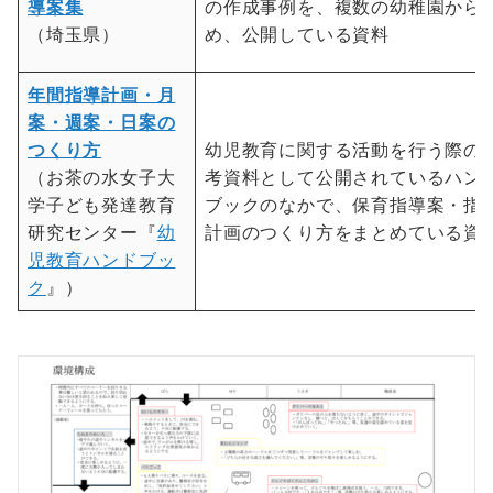
導案集
の作成事例を、複数の幼稚園から
（埼玉県）
め、公開している資料
年間指導計画・月
案・週案・日案の
つくり方
幼児教育に関する活動を行う際の
（お茶の水女子大
考資料として公開されているハン
学子ども発達教育
ブックのなかで、保育指導案・指
研究センター『
幼
計画のつくり方をまとめている資
児教育ハンドブッ
ク
』）